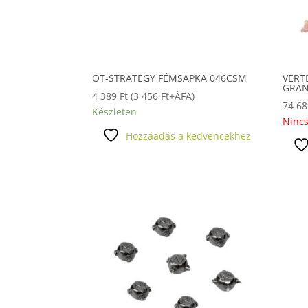
OT-STRATEGY FÉMSAPKA 046CSM
VERT
GRAN
4 389
Ft
(
3 456
Ft
+ÁFA)
74 6
Készleten
Nincs
Hozzáadás a kedvencekhez