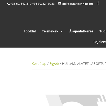
+36 62/642-319 +36 30/824 0083
dt@dentaltechnika.hu
Főoldal
Termékek
Árajánlatkérés
Tud
Bejelen
Kezdőlap
/
Egyéb
/ HULLÁM. ALÁTÉT LABORT