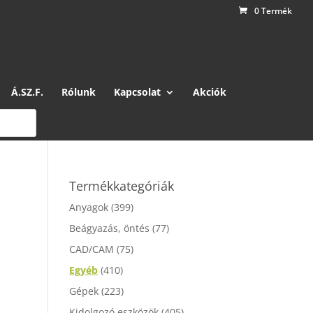
0 Termék
Á.SZ.F.
Rólunk
Kapcsolat
Akciók
Termékkategóriák
Anyagok
(399)
Beágyazás, öntés
(77)
CAD/CAM
(75)
Egyéb
(410)
Gépek
(223)
Kidolgozó eszközök
(405)