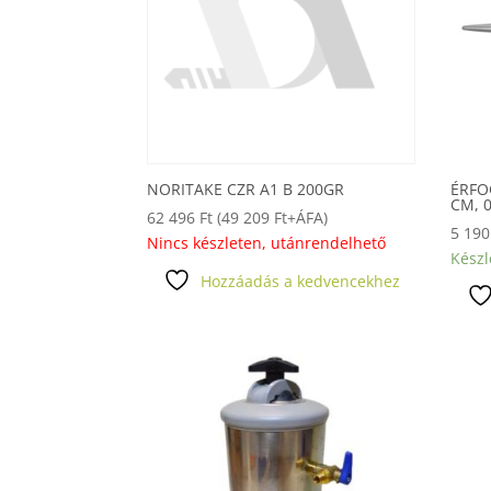
NORITAKE CZR A1 B 200GR
ÉRFO
CM, 
62 496
Ft
(
49 209
Ft
+ÁFA)
5 19
Nincs készleten, utánrendelhető
Készl
Hozzáadás a kedvencekhez