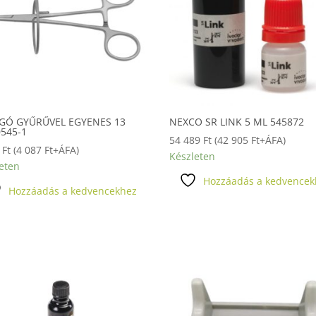
GÓ GYŰRŰVEL EGYENES 13
NEXCO SR LINK 5 ML 545872
0545-1
54 489
Ft
(
42 905
Ft
+ÁFA)
0
Ft
(
4 087
Ft
+ÁFA)
Készleten
eten
Hozzáadás a kedvencek
Hozzáadás a kedvencekhez