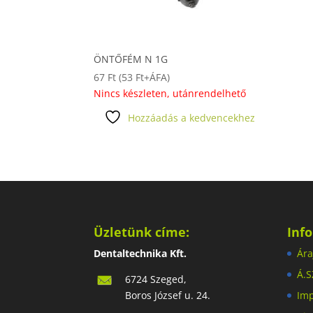
ÖNTŐFÉM N 1G
67
Ft
(
53
Ft
+ÁFA)
Nincs készleten, utánrendelhető
Hozzáadás a kedvencekhez
Üzletünk címe:
Inf
Dentaltechnika Kft.
Ára
Á.S
6724 Szeged,
Boros József u. 24.
Im