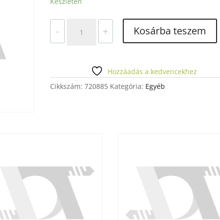
Készleten
HULLÁM.
Kosárba teszem
-
+
ALÁTÉT
LABORTURBINA
ROTORHOZ
mennyiség
Hozzáadás a kedvencekhez
Cikkszám:
720885
Kategória:
Egyéb