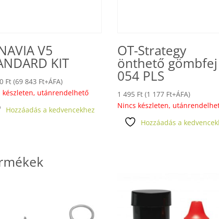
NAVIA V5
OT-Strategy
ANDARD KIT
önthető gömbfej
054 PLS
00
Ft
(
69 843
Ft
+ÁFA)
 készleten, utánrendelhető
1 495
Ft
(
1 177
Ft
+ÁFA)
Nincs készleten, utánrendelhe
Hozzáadás a kedvencekhez
Hozzáadás a kedvencek
ermékek