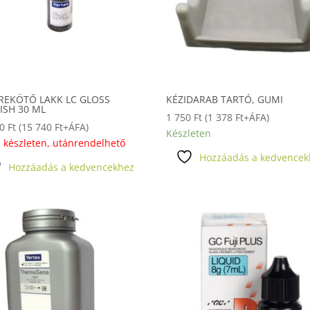
REKÖTŐ LAKK LC GLOSS
KÉZIDARAB TARTÓ, GUMI
ISH 30 ML
1 750
Ft
(
1 378
Ft
+ÁFA)
90
Ft
(
15 740
Ft
+ÁFA)
Készleten
 készleten, utánrendelhető
Hozzáadás a kedvencek
Hozzáadás a kedvencekhez