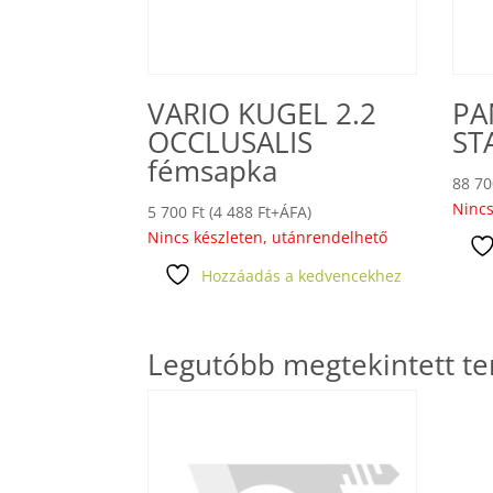
VARIO KUGEL 2.2
PA
OCCLUSALIS
ST
fémsapka
88 7
Nincs
5 700
Ft
(
4 488
Ft
+ÁFA)
Nincs készleten, utánrendelhető
Hozzáadás a kedvencekhez
Legutóbb megtekintett t