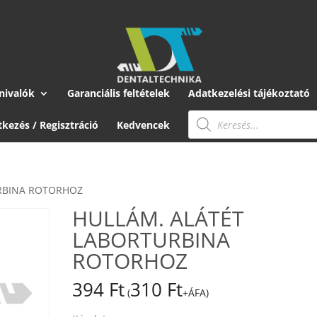
nivalók
Garanciális feltételek
Adatkezelési tájékoztató
Products
search
tkezés / Regisztráció
Kedvencek
URBINA ROTORHOZ
HULLÁM. ALÁTÉT
LABORTURBINA
ROTORHOZ
394
Ft
310
Ft
(
+ÁFA)