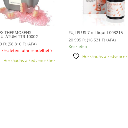
EX THERMOSENS
FUJI PLUS 7 ml liquid 003215
ULÁTUM TTR 1000G
20 995
Ft
(
16 531
Ft
+ÁFA)
89
Ft
(
58 810
Ft
+ÁFA)
Készleten
 készleten, utánrendelhető
Hozzáadás a kedvencek
Hozzáadás a kedvencekhez