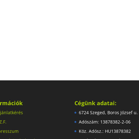
ormációk
Cégünk adatai:
jánlatkérés
6724 Szeged, Boros József u.
Z.F.
Adószám: 13878382-2-06
presszum
Köz. Adósz.: HU13878382