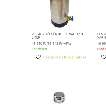
VÍZLÁGYÍTÓ GŐZBOROTVÁHOZ 8
FÉNY
LITER
VARN
48 950
Ft
(
38 543
Ft
+ÁFA)
19 9
Készleten
Nincs
Hozzáadás a kedvencekhez