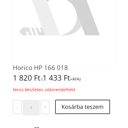
Horico HP 166 018
1 820
Ft
1 433
Ft
(
+ÁFA)
Nincs készleten, utánrendelhető
Horico
Kosárba teszem
-
+
HP
166
018