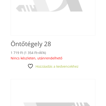
Öntőtégely 28
1 719
Ft
(
1 354
Ft
+ÁFA)
Nincs készleten, utánrendelhető
Hozzáadás a kedvencekhez