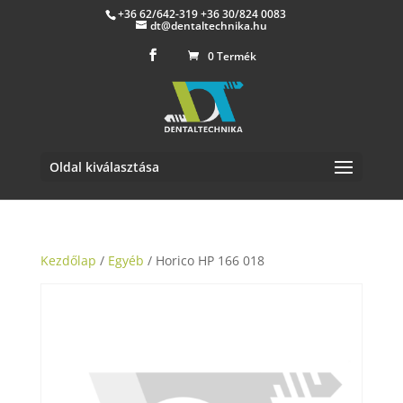
+36 62/642-319 +36 30/824 0083
dt@dentaltechnika.hu
0 Termék
Oldal kiválasztása
Kezdőlap
/
Egyéb
/ Horico HP 166 018