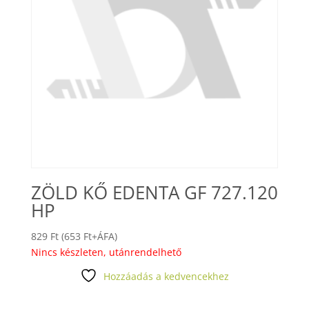
ZÖLD KŐ EDENTA GF 727.120
HP
829
Ft
(
653
Ft
+ÁFA)
Nincs készleten, utánrendelhető
Hozzáadás a kedvencekhez