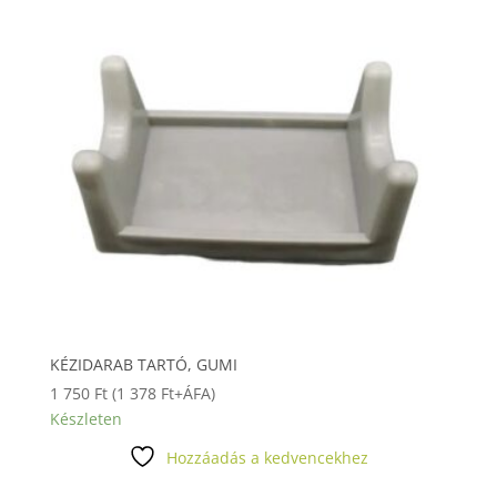
KÉZIDARAB TARTÓ, GUMI
1 750
Ft
(
1 378
Ft
+ÁFA)
Készleten
Hozzáadás a kedvencekhez