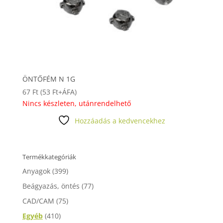
ÖNTŐFÉM N 1G
67
Ft
(
53
Ft
+ÁFA)
Nincs készleten, utánrendelhető
Hozzáadás a kedvencekhez
Termékkategóriák
Anyagok
(399)
Beágyazás, öntés
(77)
CAD/CAM
(75)
Egyéb
(410)