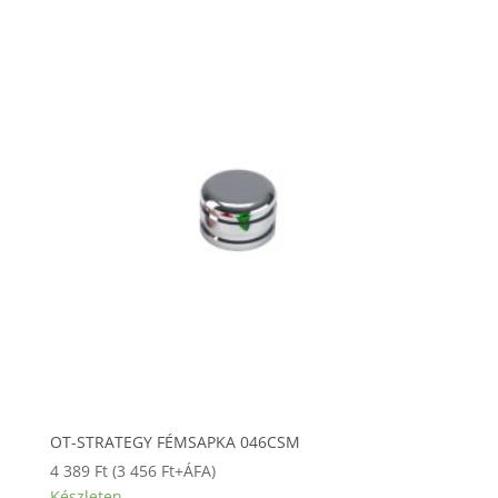
OT-STRATEGY FÉMSAPKA 046CSM
4 389
Ft
(
3 456
Ft
+ÁFA)
Készleten