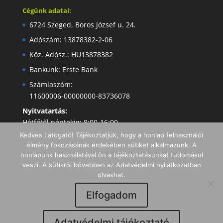
Cégünk adatai:
6724 Szeged, Boros József u. 24.
Adószám: 13878382-2-06
Köz. Adósz.: HU13878382
Bankunk: Erste Bank
Számlaszám:
11600006-00000000-83736078
Nyitvatartás:
Hétfőtől péntekig: 8:00-16:00
Kedves Látogató! Tájékoztatjuk, hogy a honlap felhasználói
élmény fokozásának érdekében sütiket alkalmazunk. A
honlapunk használatával ön a tájékoztatásunkat tudomásul
veszi. A sütikről bővebben az Adatvédelmi nyilatkozatban
olvashat.
Elfogadom
Minden jog fenntartva I Copyright 2019 -
Adatvédelmi tájékoztató