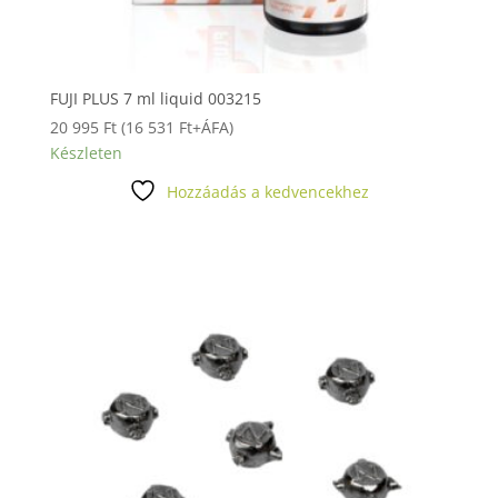
FUJI PLUS 7 ml liquid 003215
20 995
Ft
(
16 531
Ft
+ÁFA)
Készleten
Hozzáadás a kedvencekhez