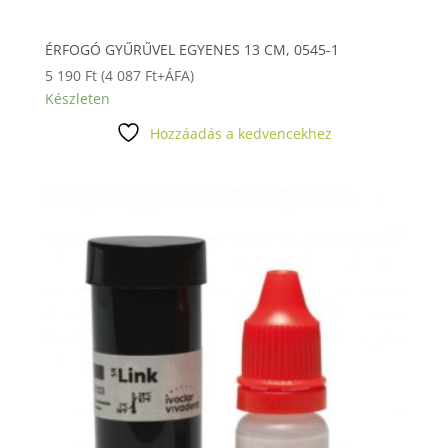
ÉRFOGÓ GYŰRŰVEL EGYENES 13 CM, 0545-1
5 190
Ft
(
4 087
Ft
+ÁFA)
Készleten
Hozzáadás a kedvencekhez