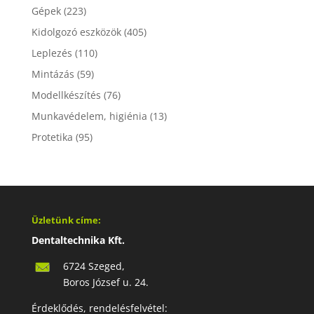
Gépek
(223)
Kidolgozó eszközök
(405)
Leplezés
(110)
Mintázás
(59)
Modellkészítés
(76)
Munkavédelem, higiénia
(13)
Protetika
(95)
Üzletünk címe:
Dentaltechnika Kft.
6724 Szeged,
Boros József u. 24.
Érdeklődés, rendelésfelvétel: