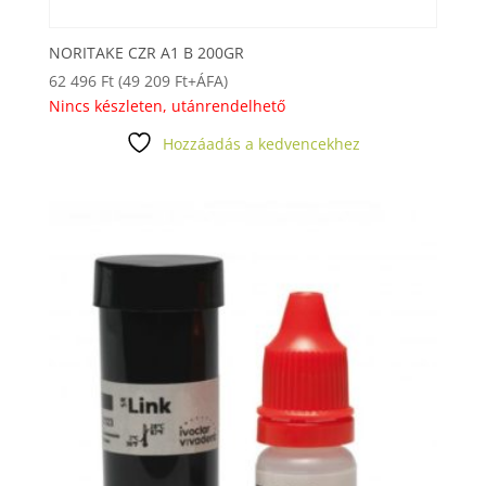
NORITAKE CZR A1 B 200GR
62 496
Ft
(
49 209
Ft
+ÁFA)
Nincs készleten, utánrendelhető
Hozzáadás a kedvencekhez