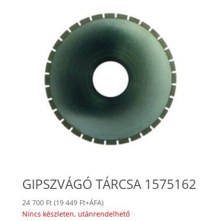
GIPSZVÁGÓ TÁRCSA 1575162
24 700
Ft
(
19 449
Ft
+ÁFA)
Nincs készleten, utánrendelhető