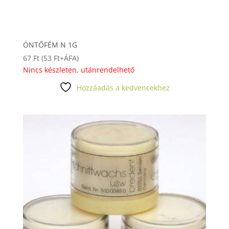
ÖNTŐFÉM N 1G
67
Ft
(
53
Ft
+ÁFA)
Nincs készleten, utánrendelhető
Hozzáadás a kedvencekhez