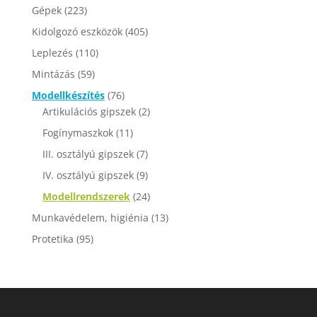
Gépek
(223)
Kidolgozó eszközök
(405)
Leplezés
(110)
Mintázás
(59)
Modellkészítés
(76)
Artikulációs gipszek
(2)
Fogínymaszkok
(11)
III. osztályú gipszek
(7)
IV. osztályú gipszek
(9)
Modellrendszerek
(24)
Munkavédelem, higiénia
(13)
Protetika
(95)