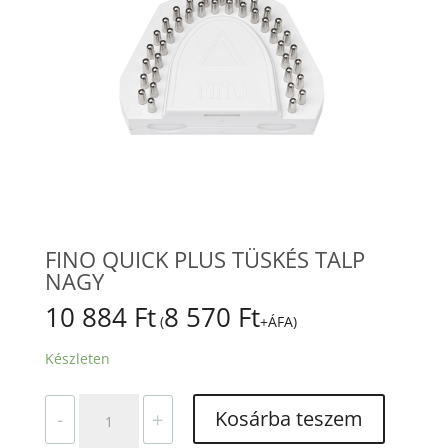
FINO QUICK PLUS TÜSKÉS TALP
NAGY
10 884
Ft
8 570
Ft
(
+ÁFA)
Készleten
FINO
Kosárba teszem
-
+
QUICK