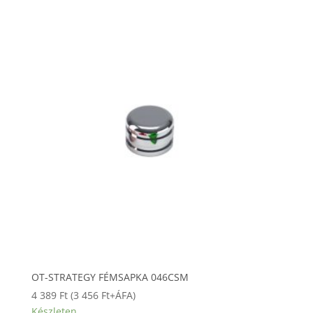
OT-STRATEGY FÉMSAPKA 046CSM
4 389
Ft
(
3 456
Ft
+ÁFA)
Készleten