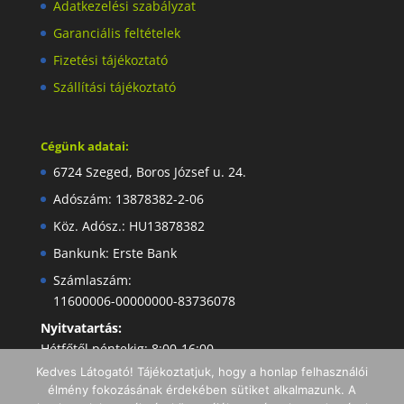
Adatkezelési szabályzat
Garanciális feltételek
Fizetési tájékoztató
Szállítási tájékoztató
Cégünk adatai:
6724 Szeged, Boros József u. 24.
Adószám: 13878382-2-06
Köz. Adósz.: HU13878382
Bankunk: Erste Bank
Számlaszám:
11600006-00000000-83736078
Nyitvatartás:
Hétfőtől péntekig: 8:00-16:00
Kedves Látogató! Tájékoztatjuk, hogy a honlap felhasználói
élmény fokozásának érdekében sütiket alkalmazunk. A