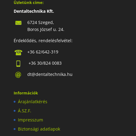
Üzletünk címe:
Dentaltechnika Kft.
6724 Szeged,
Boros József u. 24.
Érdeklődés, rendelésfelvétel:
+36 62/642-319
+36 30/824 0083
dt@dentaltechnika.hu
Információk
Árajánlatkérés
Á.SZ.F.
Impresszum
Biztonsági adatlapok