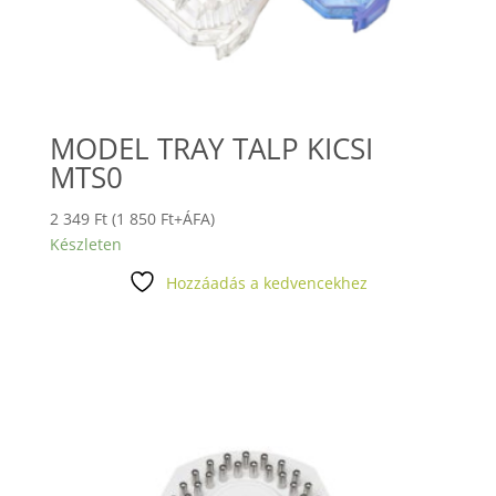
MODEL TRAY TALP KICSI
MTS0
2 349
Ft
(
1 850
Ft
+ÁFA)
Készleten
Hozzáadás a kedvencekhez