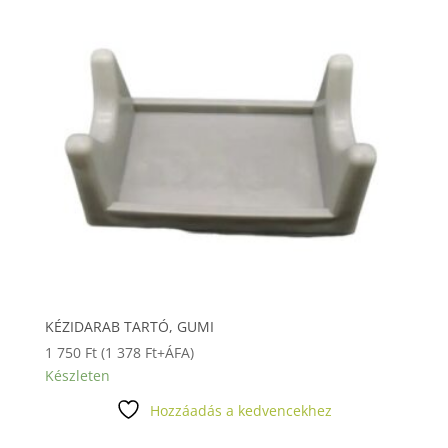
KÉZIDARAB TARTÓ, GUMI
1 750
Ft
(
1 378
Ft
+ÁFA)
Készleten
Hozzáadás a kedvencekhez