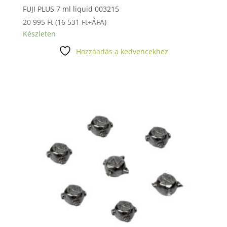
FUJI PLUS 7 ml liquid 003215
20 995
Ft
(
16 531
Ft
+ÁFA)
Készleten
Hozzáadás a kedvencekhez