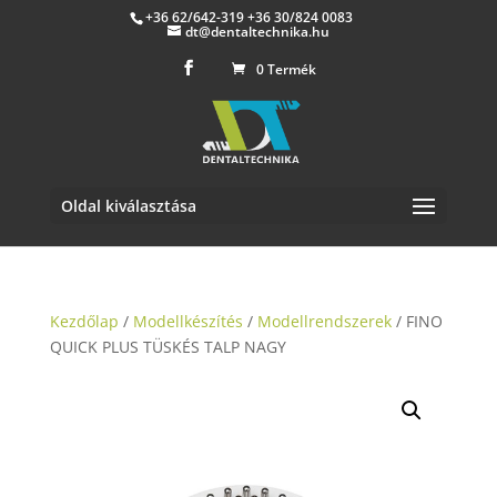
+36 62/642-319 +36 30/824 0083
dt@dentaltechnika.hu
0 Termék
Oldal kiválasztása
Kezdőlap
/
Modellkészítés
/
Modellrendszerek
/ FINO
QUICK PLUS TÜSKÉS TALP NAGY