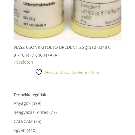
VIASZ CSONKKITÖLTÖ BREDENT 25 g 510 0048 0
9 710
Ft
(
7 646
Ft
+ÁFA)
Készleten
Hozzáadás a kedvencekhez
Termékkategóriák
Anyagok
(399)
Beágyazás, öntés
(77)
CAD/CAM
(75)
Egyéb
(410)