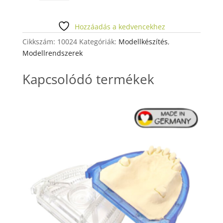
PLUS
TÜSKÉS
TALP
Hozzáadás a kedvencekhez
NAGY
Cikkszám:
10024
Kategóriák:
Modellkészítés
,
mennyiség
Modellrendszerek
Kapcsolódó termékek