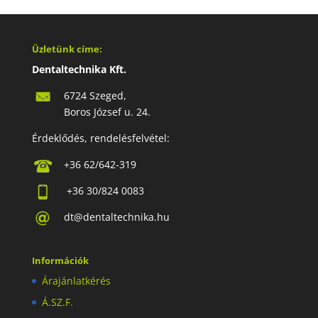
Üzletünk címe:
Dentaltechnika Kft.
6724 Szeged,
Boros József u. 24.
Érdeklődés, rendelésfelvétel:
+36 62/642-319
+36 30/824 0083
dt@dentaltechnika.hu
Információk
Árajánlatkérés
Á.SZ.F.