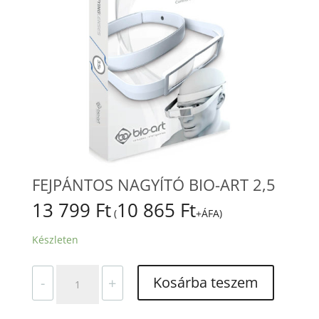
FEJPÁNTOS NAGYÍTÓ BIO-ART 2,5
13 799
Ft
10 865
Ft
(
+ÁFA)
Készleten
FEJPÁNTOS
Kosárba teszem
-
+
NAGYÍTÓ
BIO-