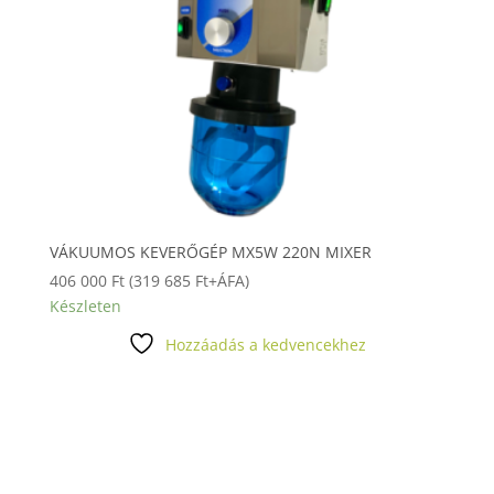
VÁKUUMOS KEVERŐGÉP MX5W 220N MIXER
406 000
Ft
(
319 685
Ft
+ÁFA)
Készleten
Hozzáadás a kedvencekhez