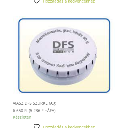
Hozzáadás a kedvencekhez
VIASZ DFS SZÜRKE 60g
6 650
Ft
(
5 236
Ft
+ÁFA)
Készleten
Hozzáadás a kedvencekhez