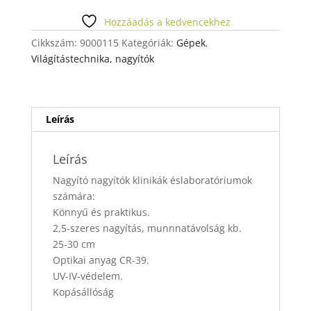
ART
2,5
Hozzáadás a kedvencekhez
mennyiség
Cikkszám:
9000115
Kategóriák:
Gépek
,
Világítástechnika, nagyítók
Leírás
Leírás
Nagyító nagyítók klinikák éslaboratóriumok
számára:
Könnyű és praktikus.
2,5-szeres nagyítás, munnnatávolság kb.
25-30 cm
Optikai anyag CR-39.
UV-IV-védelem.
Kopásállóság