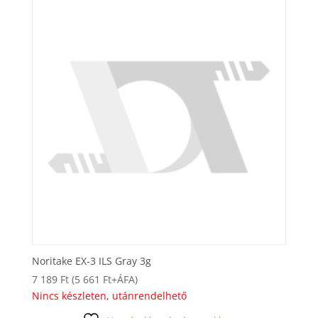
Noritake EX-3 ILS Gray 3g
7 189
Ft
(
5 661
Ft
+ÁFA)
Nincs készleten, utánrendelhető