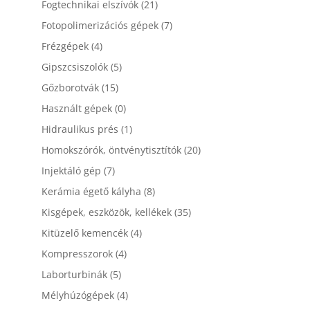
Fogtechnikai elszívók
(21)
Fotopolimerizációs gépek
(7)
Frézgépek
(4)
Gipszcsiszolók
(5)
Gőzborotvák
(15)
Használt gépek
(0)
Hidraulikus prés
(1)
Homokszórók, öntvénytisztítók
(20)
Injektáló gép
(7)
Kerámia égető kályha
(8)
Kisgépek, eszközök, kellékek
(35)
Kitüzelő kemencék
(4)
Kompresszorok
(4)
Laborturbinák
(5)
Mélyhúzógépek
(4)