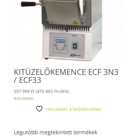
KITÜZELŐKEMENCE ECF 3N3
/ ECF33
597 999
Ft
(
470 865
Ft
+ÁFA)
Készleten
Hozzáadás a kedvencekhez
Legutóbb megtekintett termékek