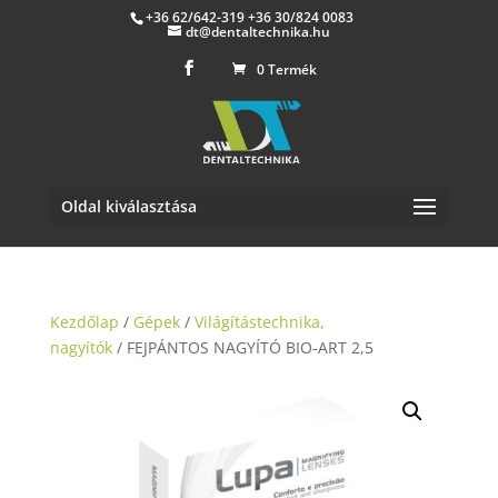
+36 62/642-319 +36 30/824 0083
dt@dentaltechnika.hu
0 Termék
Oldal kiválasztása
Kezdőlap
/
Gépek
/
Világítástechnika,
nagyítók
/ FEJPÁNTOS NAGYÍTÓ BIO-ART 2,5