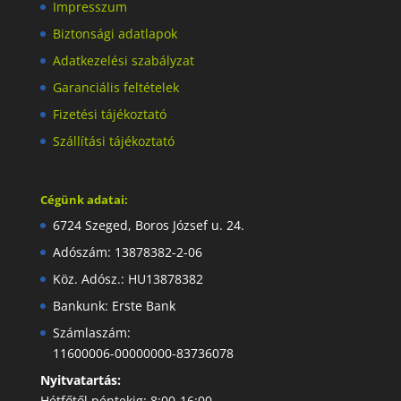
Impresszum
Biztonsági adatlapok
Adatkezelési szabályzat
Garanciális feltételek
Fizetési tájékoztató
Szállítási tájékoztató
Cégünk adatai:
6724 Szeged, Boros József u. 24.
Adószám: 13878382-2-06
Köz. Adósz.: HU13878382
Bankunk: Erste Bank
Számlaszám:
11600006-00000000-83736078
Nyitvatartás:
Hétfőtől péntekig: 8:00-16:00