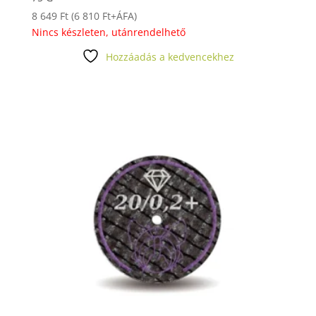
8 649
Ft
(
6 810
Ft
+ÁFA)
Nincs készleten, utánrendelhető
Hozzáadás a kedvencekhez