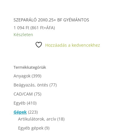
SZEPARÁLÓ 20X0.25+ BF GYÉMÁNTOS
1 094
Ft
(
861
Ft
+ÁFA)
Készleten
Hozzáadás a kedvencekhez
Termékkategóriák
Anyagok
(399)
Beágyazás, öntés
(77)
CAD/CAM
(75)
Egyéb
(410)
Gépek
(223)
Artikulátorok, arcív
(18)
Egyéb gépek
(9)