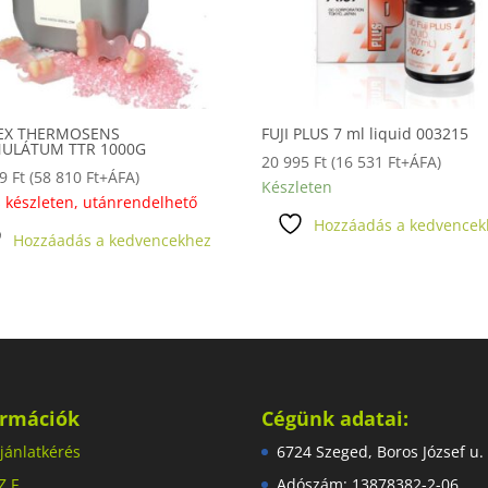
EX THERMOSENS
FUJI PLUS 7 ml liquid 003215
ULÁTUM TTR 1000G
20 995
Ft
(
16 531
Ft
+ÁFA)
89
Ft
(
58 810
Ft
+ÁFA)
Készleten
 készleten, utánrendelhető
Hozzáadás a kedvencek
Hozzáadás a kedvencekhez
ormációk
Cégünk adatai:
jánlatkérés
6724 Szeged, Boros József u.
Z.F.
Adószám: 13878382-2-06