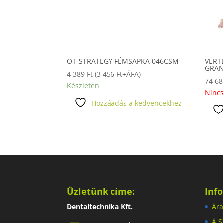
OT-STRATEGY FÉMSAPKA 046CSM
VERT
GRAN
4 389
Ft
(
3 456
Ft
+ÁFA)
74 6
Készleten
Nincs
Hozzáadás a kedvencekhez
Üzletünk címe:
Inf
Dentaltechnika Kft.
Ára
Á.S