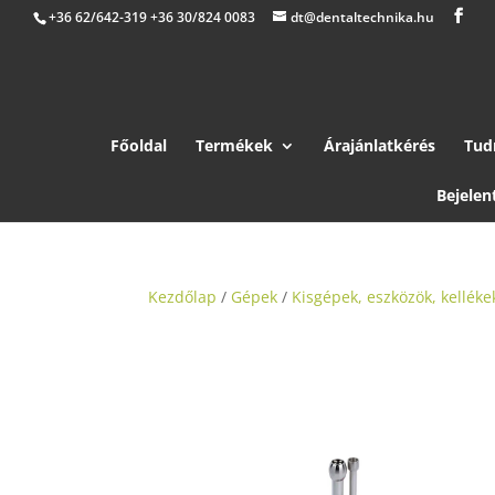
+36 62/642-319 +36 30/824 0083
dt@dentaltechnika.hu
Főoldal
Termékek
Árajánlatkérés
Tud
Bejelen
Kezdőlap
/
Gépek
/
Kisgépek, eszközök, kelléke