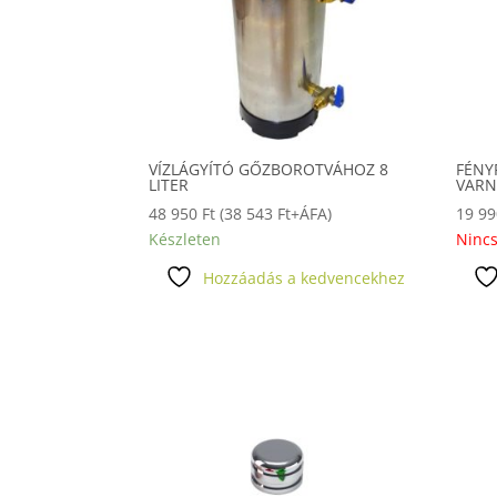
VÍZLÁGYÍTÓ GŐZBOROTVÁHOZ 8
FÉNY
LITER
VARN
48 950
Ft
(
38 543
Ft
+ÁFA)
19 9
Készleten
Nincs
Hozzáadás a kedvencekhez