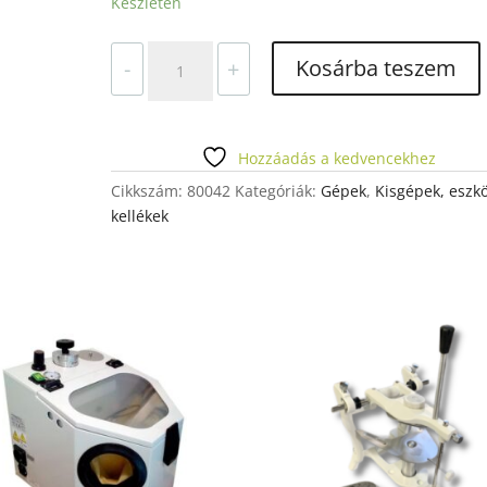
Készleten
BUNSEN
Kosárba teszem
-
+
KRÓM,
ŐRLÁNGOS,
PALACKHOZ,
PB
Hozzáadás a kedvencekhez
mennyiség
Cikkszám:
80042
Kategóriák:
Gépek
,
Kisgépek, eszkö
kellékek