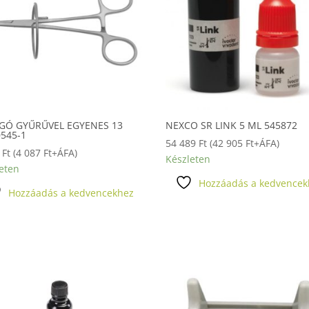
GÓ GYŰRŰVEL EGYENES 13
NEXCO SR LINK 5 ML 545872
0545-1
54 489
Ft
(
42 905
Ft
+ÁFA)
0
Ft
(
4 087
Ft
+ÁFA)
Készleten
eten
Hozzáadás a kedvencek
Hozzáadás a kedvencekhez