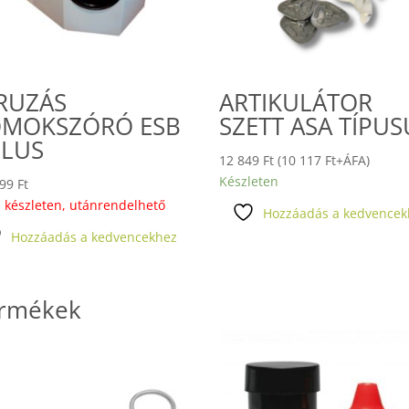
RUZÁS
ARTIKULÁTOR
MOKSZÓRÓ ESB
SZETT ASA TÍPUS
PLUS
12 849
Ft
(
10 117
Ft
+ÁFA)
Készleten
599
Ft
 készleten, utánrendelhető
Hozzáadás a kedvencek
Hozzáadás a kedvencekhez
ermékek