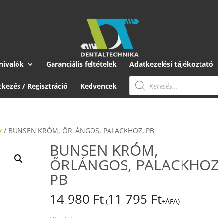
nivalók
Garanciális feltételek
Adatkezelési tájékoztató
Products
search
tkezés / Regisztráció
Kedvencek
k
/ BUNSEN KRÓM, ŐRLÁNGOS, PALACKHOZ, PB
BUNSEN KRÓM,
ŐRLÁNGOS, PALACKHOZ
PB
14 980
Ft
11 795
Ft
(
+ÁFA)