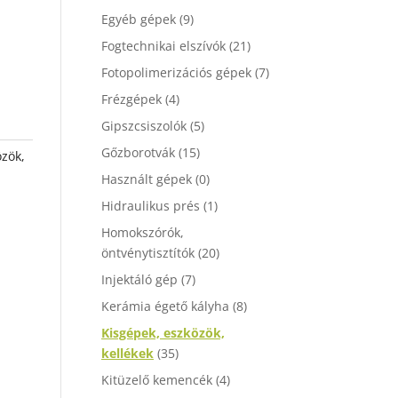
Egyéb gépek
(9)
Fogtechnikai elszívók
(21)
Fotopolimerizációs gépek
(7)
Frézgépek
(4)
Gipszcsiszolók
(5)
Gőzborotvák
(15)
zök,
Használt gépek
(0)
Hidraulikus prés
(1)
Homokszórók,
öntvénytisztítók
(20)
Injektáló gép
(7)
Kerámia égető kályha
(8)
Kisgépek, eszközök,
kellékek
(35)
Kitüzelő kemencék
(4)