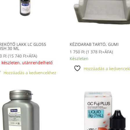
REKÖTŐ LAKK LC GLOSS
KÉZIDARAB TARTÓ, GUMI
ISH 30 ML
1 750
Ft
(
1 378
Ft
+ÁFA)
90
Ft
(
15 740
Ft
+ÁFA)
Készleten
 készleten, utánrendelhető
Hozzáadás a kedvencek
Hozzáadás a kedvencekhez