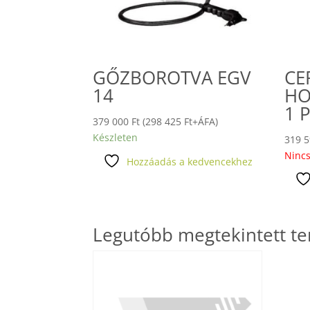
GŐZBOROTVA EGV
CE
14
HO
1 
379 000
Ft
(
298 425
Ft
+ÁFA)
Készleten
319 
Nincs
Hozzáadás a kedvencekhez
Legutóbb megtekintett t