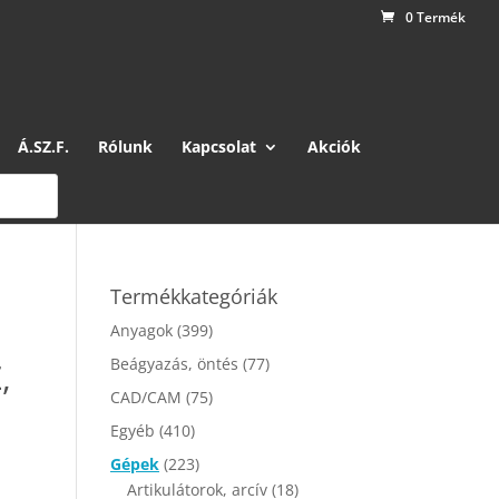
0 Termék
Á.SZ.F.
Rólunk
Kapcsolat
Akciók
Termékkategóriák
Anyagok
(399)
Beágyazás, öntés
(77)
,
CAD/CAM
(75)
Egyéb
(410)
Gépek
(223)
Artikulátorok, arcív
(18)