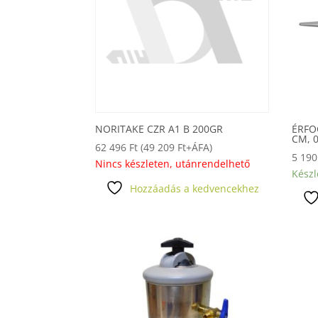
NORITAKE CZR A1 B 200GR
ÉRFO
CM, 
62 496
Ft
(
49 209
Ft
+ÁFA)
5 19
Nincs készleten, utánrendelhető
Készl
Hozzáadás a kedvencekhez