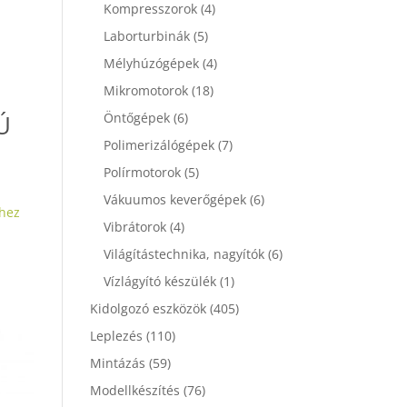
Kompresszorok
(4)
Laborturbinák
(5)
Mélyhúzógépek
(4)
Mikromotorok
(18)
Ú
Öntőgépek
(6)
Polimerizálógépek
(7)
Polírmotorok
(5)
Vákuumos keverőgépek
(6)
hez
Vibrátorok
(4)
Világítástechnika, nagyítók
(6)
Vízlágyító készülék
(1)
Kidolgozó eszközök
(405)
Leplezés
(110)
Mintázás
(59)
Modellkészítés
(76)